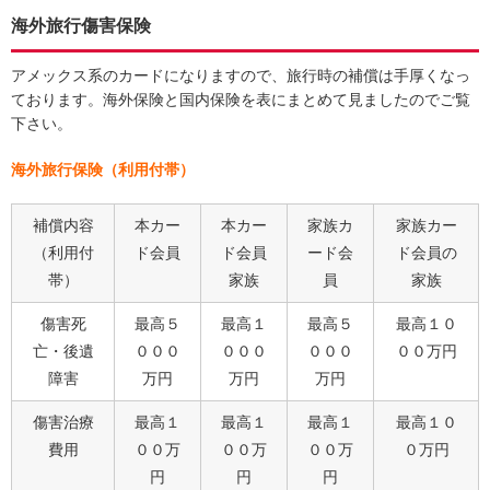
海外旅行傷害保険
アメックス系のカードになりますので、旅行時の補償は手厚くなっ
ております。海外保険と国内保険を表にまとめて見ましたのでご覧
下さい。
海外旅行保険（利用付帯）
補償内容
本カー
本カー
家族カ
家族カー
（利用付
ド会員
ド会員
ード会
ド会員の
帯）
家族
員
家族
傷害死
最高５
最高１
最高５
最高１０
亡・後遺
０００
０００
０００
００万円
障害
万円
万円
万円
傷害治療
最高１
最高１
最高１
最高１０
費用
００万
００万
００万
０万円
円
円
円