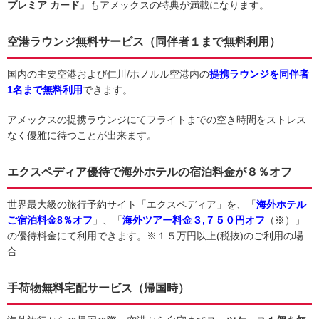
プレミア カード
』もアメックスの特典が満載になります。
空港ラウンジ無料サービス（同伴者１まで無料利用）
国内の主要空港および仁川/ホノルル空港内の
提携ラウンジを
同伴者
1名まで無料
利用
できます。
アメックスの提携ラウンジにてフライトまでの空き時間をストレス
なく優雅に待つことが出来ます。
エクスペディア優待で海外ホテルの宿泊料金が８％オフ
世界最大級の旅行予約サイト「エクスペディア」を、「
海外ホテル
ご宿泊料金
8％オフ
」、「
海外ツアー料金３,７５０
円オフ
（※）」
の優待料金にて利用できます。※１５万円以上(税抜)のご利用の場
合
手荷物無料宅配サービス
（帰国時）