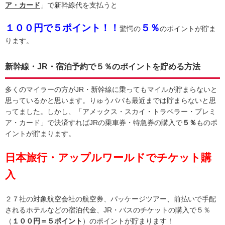
ア・カード
」で新幹線代を支払うと
１００円で５ポイント！！
５％
驚愕の
のポイントが貯ま
ります。
新幹線・JR・宿泊予約で５％のポイントを貯める方法
多くのマイラーの方がJR・新幹線に乗ってもマイルが貯まらないと
思っているかと思います。りゅうパパも最近までは貯まらないと思
ってました。しかし、「アメックス・スカイ・トラベラー・プレミ
ア・カード」で決済すればJRの乗車券・特急券の購入で
５％
ものポ
イントが貯まります。
日本旅行・アップルワールドでチケット購
入
２７社の対象航空会社の航空券、パッケージツアー、前払いで手配
されるホテルなどの宿泊代金、JR・バスのチケットの購入で５％
（
１００円＝５ポイント
）のポイントが貯まります！