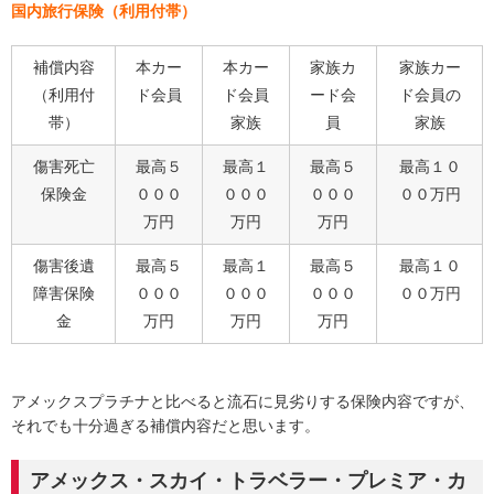
国内旅行保険（利用付帯）
補償内容
本カー
本カー
家族カ
家族カー
（利用付
ド会員
ド会員
ード会
ド会員の
帯）
家族
員
家族
傷害死亡
最高５
最高１
最高５
最高１０
保険金
０００
０００
０００
００万円
万円
万円
万円
傷害後遺
最高５
最高１
最高５
最高１０
障害保険
０００
０００
０００
００万円
金
万円
万円
万円
アメックスプラチナと比べると流石に見劣りする保険内容ですが、
それでも十分過ぎる補償内容だと思います。
アメックス・スカイ・トラベラー・プレミア・カ