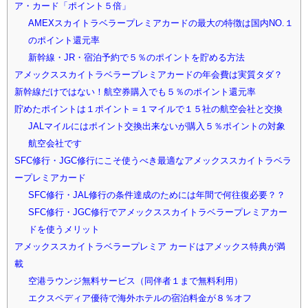
ア・カード「ポイント５倍」
AMEXスカイトラベラープレミアカードの最大の特徴は国内NO.１
のポイント還元率
新幹線・JR・宿泊予約で５％のポイントを貯める方法
アメックススカイトラベラープレミアカードの年会費は実質タダ？
新幹線だけではない！航空券購入でも５％のポイント還元率
貯めたポイントは１ポイント＝１マイルで１５社の航空会社と交換
JALマイルにはポイント交換出来ないが購入５％ポイントの対象
航空会社です
SFC修行・JGC修行にこそ使うべき最適なアメックススカイトラベラ
ープレミアカード
SFC修行・JAL修行の条件達成のためには年間で何往復必要？？
SFC修行・JGC修行でアメックススカイトラベラープレミアカー
ドを使うメリット
アメックススカイトラベラープレミア カードはアメックス特典が満
載
空港ラウンジ無料サービス（同伴者１まで無料利用）
エクスペディア優待で海外ホテルの宿泊料金が８％オフ