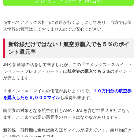
プレミア・カード 問合せ
※すべてアメックス担当に連絡が行くようにしてあり、当方では個
人情報の管理はしておりませんのでご安心ください。
新幹線だけではない！航空券購入でも５％のポイ
ント還元率
JRや新幹線の話をして来ましたが、この「アメックス・スカイ・ト
ラベラー・プレミア・カード」は
航空券の購入でも５％
のポイント
が貯まります。
１ポイント＝１マイルの価値がありますので、
１０万円分の航空券
を購入したら５,０００マイル
も獲得出来ます。
航空券の対象となる航空会社もANA・JALを含む世界２８社になり
ます。ここまでの高い還元率のカードはなかなかありません。
新幹線・飛行機に乗れば乗るほどマイルが増えていく、乗り物好き
には夢のようなカードです。