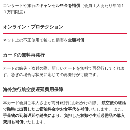
コンサートや旅行の
キャンセル料金を補償
（会員１人あたり年間１
０万円限度）
オンライン・プロテクション
ネット上の不正使用で被った損害を
全額補償
カードの無料再発行
カードの紛失・盗難の際、新しいカードを無料で再発行してくれま
す。急ぎの場合は状況に応じての再発行が可能です。
海外旅行航空便遅延費用保障
本カード会員ご本人さまが海外旅行にお出かけの際、
航空便の遅延
で臨時に出費したご宿泊料金やお食事代を補償
いたします。 また、
手荷物の到着遅延や紛失により、負担した衣類や生活必需品の購入
費用も補償
いたします。