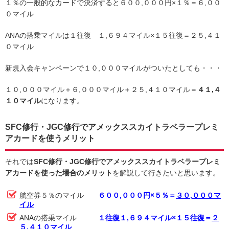
１％の一般的なカードで決済すると６００,０００円×１％＝６,００
０マイル
ANAの搭乗マイルは１往復 １,６９４マイル×１５往復＝２５,４１
０マイル
新規入会キャンペーンで１０,０００マイルがついたとしても・・・
１０,０００マイル＋６,０００マイル＋２５,４１０マイル＝
４１,４
１０マイル
になります。
SFC修行・JGC修行でアメックススカイトラベラープレミ
アカードを使うメリット
それでは
SFC修行・JGC修行でアメックススカイトラベラープレミ
アカードを使った場合のメリット
を解説して行きたいと思います。
航空券５％のマイル
６００,０００円×５％＝
３０,０００マ
イル
ANAの搭乗マイル
１往復１,６９４マイル×１５往復＝
２
５,４１０マイル