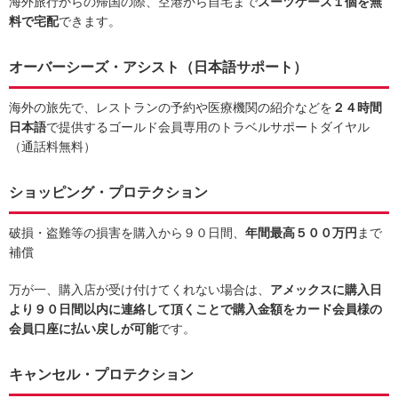
海外旅行からの帰国の際、空港から自宅まで
スーツケース１個を無
料で宅配
できます。
オーバーシーズ・アシスト（日本語サポート）
海外の旅先で、レストランの予約や医療機関の紹介などを
２４時間
日本語
で提供するゴールド会員専用のトラベルサポートダイヤル
（
通話料無料
）
ショッピング・プロテクション
破損・盗難等の損害を購入から９０日間、
年間最高５００万円
まで
補償
万が一、購入店が受け付けてくれない場合は、
アメックスに購入日
より９０日間以内に連絡して頂くことで購入金額をカード会員様の
会員口座に払い戻しが可能
です。
キャンセル・プロテクション