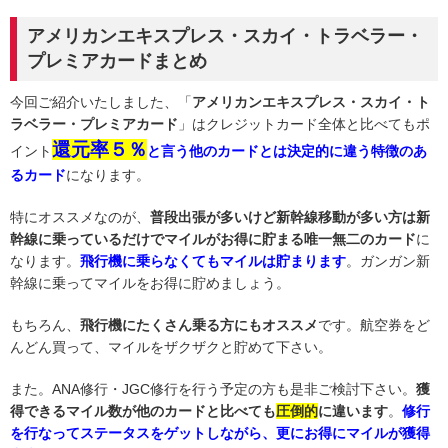
アメリカンエキスプレス・スカイ・トラベラー・
プレミアカードまとめ
今回ご紹介いたしました、「
アメリカンエキスプレス・スカイ・ト
ラベラー・プレミアカード
」はクレジットカード全体と比べてもポ
還元率５％
イント
と言う他のカードとは決定的に違う特徴のあ
るカード
になります。
特にオススメなのが、
普段出張が多いけど新幹線移動が多い方は新
幹線に乗っているだけでマイルがお得に貯まる唯一無二のカード
に
なります。
飛行機に乗らなくてもマイルは貯まります
。ガンガン新
幹線に乗ってマイルをお得に貯めましょう。
もちろん、
飛行機にたくさん乗る方にもオススメ
です。航空券をど
んどん買って、マイルをザクザクと貯めて下さい。
また。ANA修行・JGC修行を行う予定の方も是非ご検討下さい。
獲
得できるマイル数が他のカードと比べても
圧倒的
に違います
。
修行
を行なってステータスをゲットしながら、更にお得にマイルが獲得