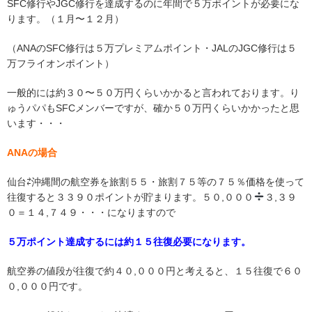
SFC修行やJGC修行を達成するのに年間で５万ポイントが必要にな
ります。（１月〜１２月）
（ANAのSFC修行は５万プレミアムポイント・JALのJGC修行は５
万フライオンポイント）
一般的には約３０〜５０万円くらいかかると言われております。り
ゅうパパもSFCメンバーですが、確か５０万円くらいかかったと思
います・・・
ANAの場合
仙台⇄沖縄間の航空券を旅割５５・旅割７５等の７５％価格を使って
往復すると３３９０ポイントが貯まります。５０,０００
３,３９
０＝１４,７４９・・・になりますので
５万ポイント達成するには約１５往復必要になります。
航空券の値段が往復で約４０,０００円と考えると、１５往復で６０
０,０００円です。