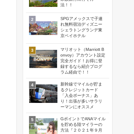
法！！
SPGアメックスで子連
れ無料宿泊ディズニー
シェラトングランデ東
京ベイホテル
マリオット（Marriott B
onvoy）アカウント設定
完全ガイド！お得に登
録するなら紹介プログ
ラム経由で！！
新幹線でマイルが貯ま
るクレジットカード
「入会ボーナス」あ
り！出張が多いサラリ
ーマンにオススメ
GポイントでANAマイル
を貯める陸マイラーの
方法『２０２１年９月