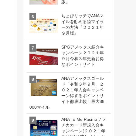
版』
ちょびリッチでANAマ
イルを貯める陸マイラ
ーの方法『２０２１年
９月版』
SPGアメックス紹介キ
ャンペーン２０２１年
９月令和３年更新お得
なポイントサイト
ANAアメックスゴール
ド「令和３年９月」２
０２１年入会キャンペ
ーン得するポイントサ
イト徹底比較！最大88,
000マイル
ANA To Me Pasmoソラ
チカカード新規入会キ
ャンペーン(２０２１年